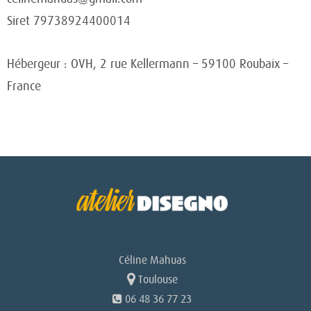
Siret 79738924400014
Hébergeur : OVH, 2 rue Kellermann – 59100 Roubaix –
France
Céline Mahuas
Toulouse
06 48 36 77 23