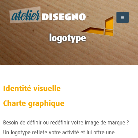
Skip
to
content
logotype
Identité visuelle
Charte graphique
Besoin de définir ou redéfinir votre image de marque ?
Un logotype reflète votre activité et lui offre une